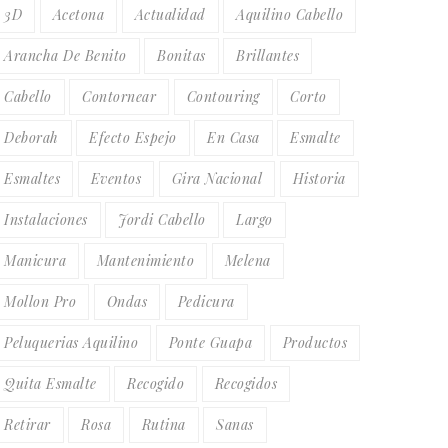
3D
Acetona
Actualidad
Aquilino Cabello
Arancha De Benito
Bonitas
Brillantes
Cabello
Contornear
Contouring
Corto
Deborah
Efecto Espejo
En Casa
Esmalte
Esmaltes
Eventos
Gira Nacional
Historia
Instalaciones
Jordi Cabello
Largo
Manicura
Mantenimiento
Melena
Mollon Pro
Ondas
Pedicura
Peluquerias Aquilino
Ponte Guapa
Productos
Quita Esmalte
Recogido
Recogidos
Retirar
Rosa
Rutina
Sanas