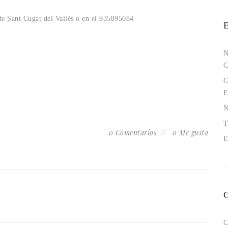
de Sant Cugat del Vallés o en el 935895084
N
E
N
T
0 Comentarios
0 Me gusta
E
C