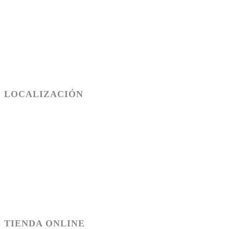
LOCALIZACIÓN
SALÓN SANT CUGAT - TEL.93 589 50 84
c/Sant Jordi,18, Sant Cugat - Barcelona
SALÓN RUBÍ - TEL.93 697 02 09
Psg. Francesc Macià 61, Rubí - Barcelona
aquilino@peluqueriasaquilino.com
aquilino@peluqueriasaquilino.com
TIENDA ONLINE