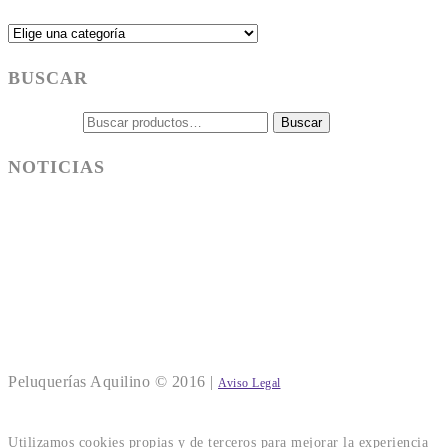
BUSCAR
Buscar por:
Buscar
NOTICIAS
NUEVOS PRECIOS EN NUESTRO SALON DE SANT
CUGAT
COMO RETIRAR EL ESMALTE SEMIPERMANENTE EN
CASA SIN DAÑAR LA UÑA NATURAL
Nueva imagen de Peluquerias Aquilino
Peluquerías Aquilino © 2016 |
Aviso Legal
Utilizamos cookies propias y de terceros para mejorar la experiencia