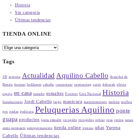
Historia
Sin categoría
Últimas tendencias
TIENDA ONLINE
Tags
Actualidad
Aquilino Cabello
3D
acetona
Arancha de
Benito
bonitas
brillantes
cabello
contornear
contouring
corto
deborah
efecto
Historia
en casa
esmaltes
espejo
esmalte
Eventos
Gira Nacional
Jordi Cabello
manicura
Instalaciones
largo
mantenimiento
melena
mollon
Peluquerias Aquilino
ponte
pro
ondas
pedicura
guapa
productos
quita esmalte
recogido
recogidos
retirar
rosa
rutina
sanas
tienda online
uñas
Yurena
semi-permante
semipermanente
trenzas
Cabello
Últimas tendencias