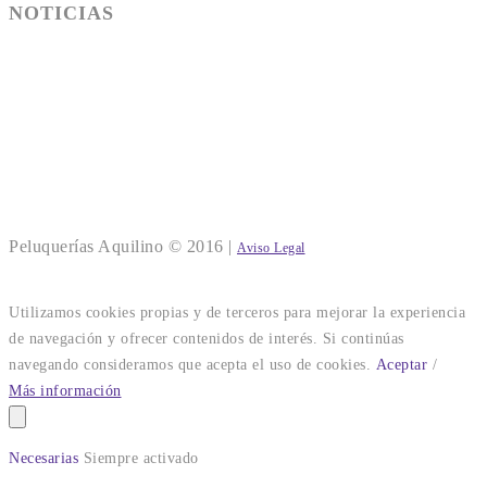
NOTICIAS
NUEVOS PRECIOS EN NUESTRO SALON DE SANT
CUGAT
COMO RETIRAR EL ESMALTE SEMIPERMANENTE EN
CASA SIN DAÑAR LA UÑA NATURAL
Nueva imagen de Peluquerias Aquilino
Peluquerías Aquilino © 2016 |
Aviso Legal
Utilizamos cookies propias y de terceros para mejorar la experiencia
de navegación y ofrecer contenidos de interés. Si continúas
navegando consideramos que acepta el uso de cookies.
Aceptar
/
Más información
Necesarias
Siempre activado