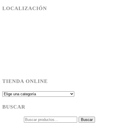
LOCALIZACIÓN
SALÓN SANT CUGAT - TEL.93 589 50 84
c/Sant Jordi,18, Sant Cugat - Barcelona
SALÓN RUBÍ - TEL.93 697 02 09
Psg. Francesc Macià 61, Rubí - Barcelona
aquilino@peluqueriasaquilino.com
aquilino@peluqueriasaquilino.com
TIENDA ONLINE
BUSCAR
Buscar por:
Buscar