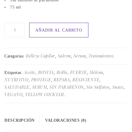
Sin sulfatos ni parabenos
75 ml
SERUM
AÑADIR AL CARRITO
YELLOW
SHOT
SALERM
cantidad
Belleza Capilar
Salerm
Serum
Tratamientos
Categorías:
,
,
,
.
Aceite
BONITA
Brillo
FUERTE
Melena
Etiquetas:
,
,
,
,
,
NUTRITIVO
PROTEGE
REPARA
RESISTENTE
,
,
,
,
SALUDABLE
SERUM
SIN PARABENOS
Sin Sulfatos
Suave
,
,
,
,
,
VEGANO
YELLOW COCKTAIL
,
.
DESCRIPCIÓN
VALORACIONES (0)