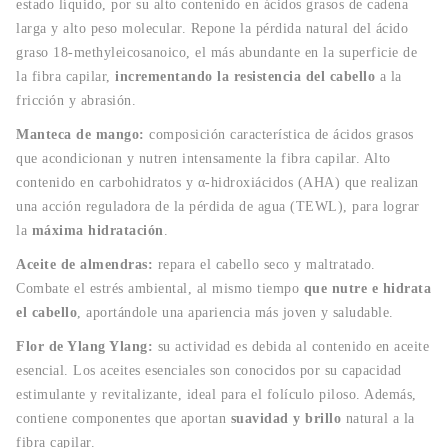
estado líquido, por su alto contenido en ácidos grasos de cadena
larga y alto peso molecular. Repone la pérdida natural del ácido
graso 18-methyleicosanoico, el más abundante en la superficie de
la fibra capilar,
incrementando la resistencia del cabello
a la
fricción y abrasión.
Manteca de mango:
composición característica de ácidos grasos
que acondicionan y nutren intensamente la fibra capilar. Alto
contenido en carbohidratos y α-hidroxiácidos (AHA) que realizan
una acción reguladora de la pérdida de agua (TEWL), para lograr
la
máxima hidratación
.
Aceite de almendras:
repara el cabello seco y maltratado.
Combate el estrés ambiental, al mismo tiempo
que nutre e hidrata
el cabello
, aportándole una apariencia más joven y saludable.
Flor de Ylang Ylang:
su actividad es debida al contenido en aceite
esencial. Los aceites esenciales son conocidos por su capacidad
estimulante y revitalizante, ideal para el folículo piloso. Además,
contiene componentes que aportan
suavidad y brillo
natural a la
fibra capilar.