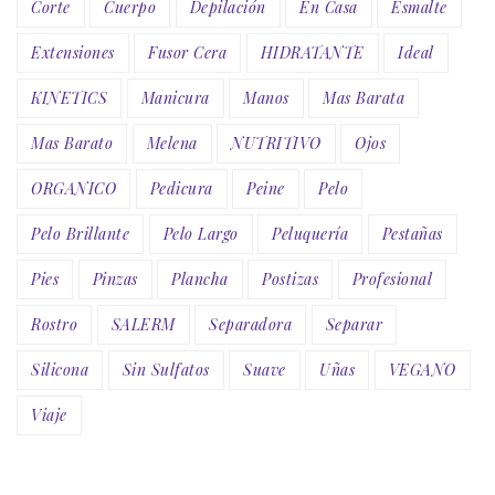
Corte
Cuerpo
Depilación
En Casa
Esmalte
Extensiones
Fusor Cera
HIDRATANTE
Ideal
KINETICS
Manicura
Manos
Mas Barata
Mas Barato
Melena
NUTRITIVO
Ojos
ORGANICO
Pedicura
Peine
Pelo
Pelo Brillante
Pelo Largo
Peluquería
Pestañas
Pies
Pinzas
Plancha
Postizas
Profesional
Rostro
SALERM
Separadora
Separar
Silicona
Sin Sulfatos
Suave
Uñas
VEGANO
Viaje